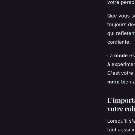
votre person
Que vous so
toujours de
qui reflèten
confiante.
La
mode
est
à expérimen
C'est votr
noire
bien a
L'import
votre rob
Lorsqu'il s'
tout aussi 