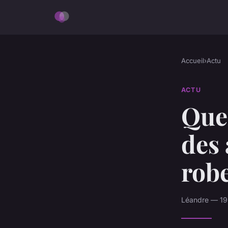
Accueil
›
Actu
ACTU
Quel
des 
robe
Léandre — 19 