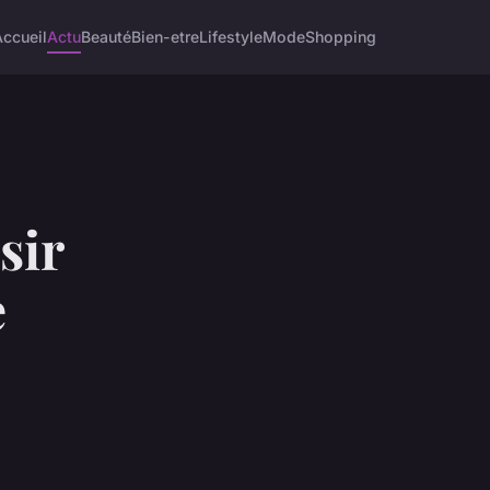
Accueil
Actu
Beauté
Bien-etre
Lifestyle
Mode
Shopping
sir
e