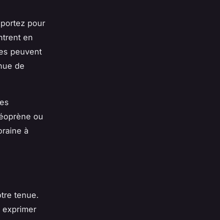
 portez pour
trent en
tes peuvent
enue de
res
néoprène ou
oraine à
otre tenue.
à exprimer