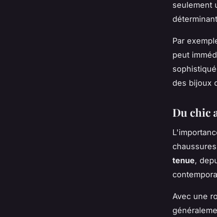
seulement u
déterminant
Par exemple
peut immédi
sophistiqué
des bijoux d
Du chic 
L'importanc
chaussures 
tenue
, depu
contempora
Avec une ro
généralemen