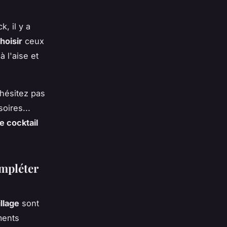
, il y a
hoisir
ceux
 l'aise et
'hésitez pas
oires...
e cocktail
ompléter
llage
sont
ments