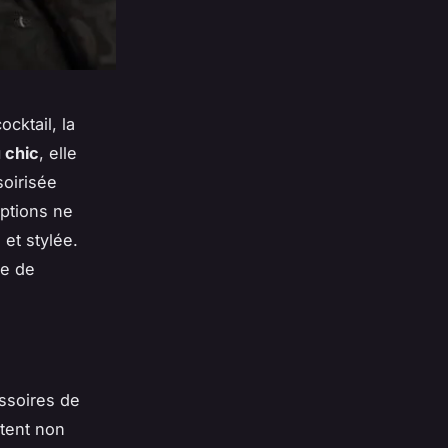
cktail, la
 chic
, elle
soirisée
options ne
et stylée.
be de
essoires de
utent non