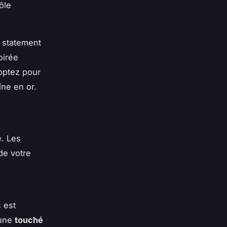
ôle
r statement
oirée
 optez pour
îne en or.
e. Les
de votre
 est
 une
touché