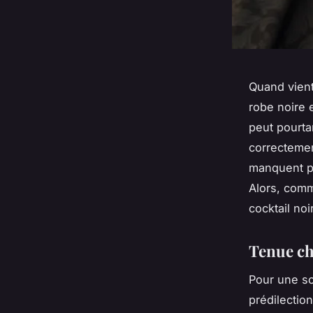
Quand vient
robe noire 
peut pourta
correctemen
manquent pa
Alors, comm
cocktail noi
Tenue chi
Pour une so
prédilectio