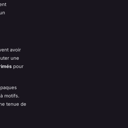
ent
 un
vent avoir
outer une
rimés
pour
 opaques
 à motifs.
une tenue de