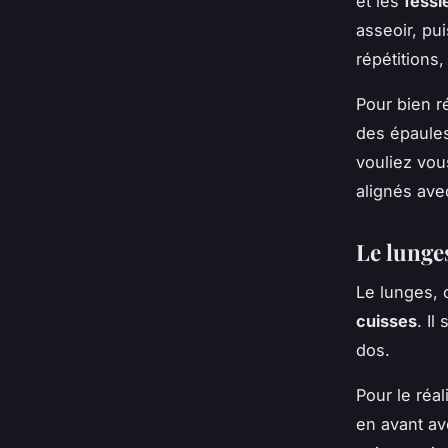
et les
fessi
asseoir, pu
répétitions
Pour bien r
des épaules
vouliez vou
alignés ave
Le lunge
Le lunges, 
cuisses
. Il
dos.
Pour le réa
en avant av