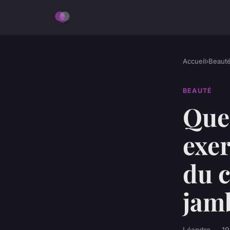
Accueil
›
Beaut
BEAUTÉ
Quel
exer
du c
jam
Léandre — 19 