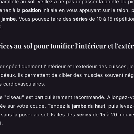
parallèle au
sol
. Veillez à ne pas dépasser la pointe du pi
enez à la
position
initiale en vous appuyant sur le talon, 
e
jambe
. Vous pouvez faire des
séries
de 10 à 15 répétiti
é.
ices au sol pour tonifier l'intérieur et l'exté
ler spécifiquement l'intérieur et l'extérieur des cuisses, l
idéaux. Ils permettent de cibler des muscles souvent négl
s cardiovasculaires.
le "ciseau" est particulièrement recommandé. Allongez-v
ée sur votre coude. Tendez la
jambe du haut
, puis levez-
 sans la poser au sol. Faites des
séries
de 15 à 20 mouv
é.