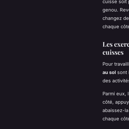
cuisse soit 
genou. Rev
changez d
chaque côt
Les exerc
cuisses
Pour travail
au sol
sont 
des activité
Parmi eux, 
côté, appuy
abaissez-la
chaque côt