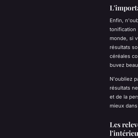
L'import
Enfin, n'oub
tonificatio
monde, si vo
résultats so
céréales com
buvez beau
N'oubliez 
résultats n
et de la pe
mieux dans 
Les relev
l'intérie