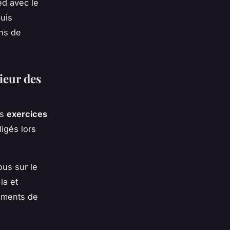
ed avec le
puis
ons de
rieur des
es
exercices
igés lors
ous sur le
la et
ements de