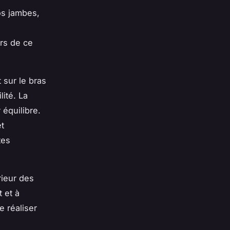
os jambes,
ors de ce
 sur le bras
ité. La
 équilibre.
et
tes
érieur des
 et à
e réaliser