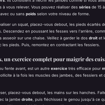
ers
. Ils consistent à fléchir les jambes comme si vous alli
is à vous relever. Vous pouvez réaliser des
séries
de 15 à
, avec ou sans
poids
selon votre niveau de forme.
éaliser un squat, placez-vous debout, les pieds écartés de
. Descendez en poussant les fesses vers l'arrière, com
s asseoir sur une chaise. Veillez à garder le dos
droit
et 
c les pieds. Puis, remontez en contractant les fessiers.
s, un exercice complet pour maigrir des cuis
ou fente avant, est un autre
exercice
très efficace pour
m
 sollicite à la fois les muscles des jambes, des fessiers et
liser, placez-vous debout, les mains sur les hanches. Fai
ec la jambe
droite
, puis fléchissez le genou jusqu'à ce q