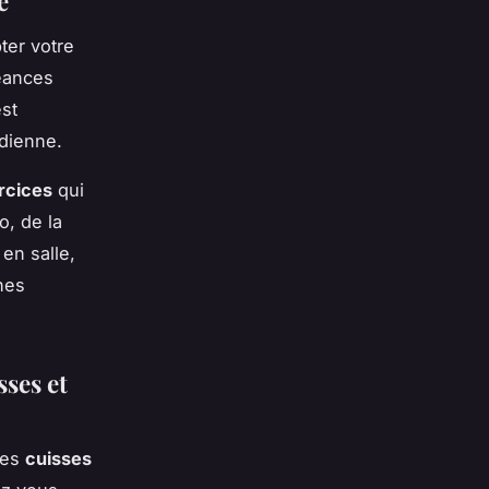
e
pter votre
séances
est
idienne.
rcices
qui
o, de la
 en salle,
nes
sses et
les
cuisses