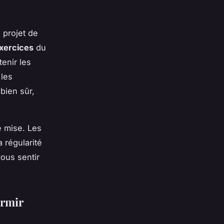
 projet de
xercices
du
tenir les
 les
 bien sûr,
e mise. Les
 régularité
ous sentir
ermir