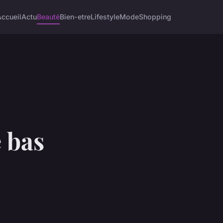
Accueil
Actu
Beauté
Bien-etre
Lifestyle
Mode
Shopping
e bas