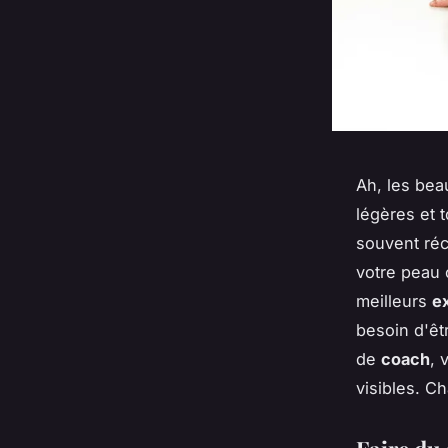
Ah, les bea
légères et 
souvent réc
votre peau 
meilleurs
ex
besoin d'êt
de
coach
, 
visibles. C