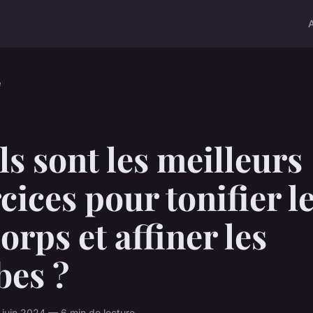
é
s sont les meilleurs
cices pour tonifier l
orps et affiner les
bes ?
juin 2024 — 6 min de lecture