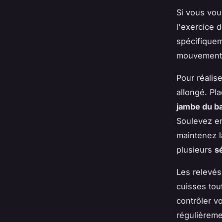
Si vous vo
l'exercice d
spécifiquem
mouvement
Pour réalise
allongé. Pl
jambe du b
Soulevez en
maintenez l
plusieurs
s
Les relevé
cuisses tou
contrôler vo
régulièremen