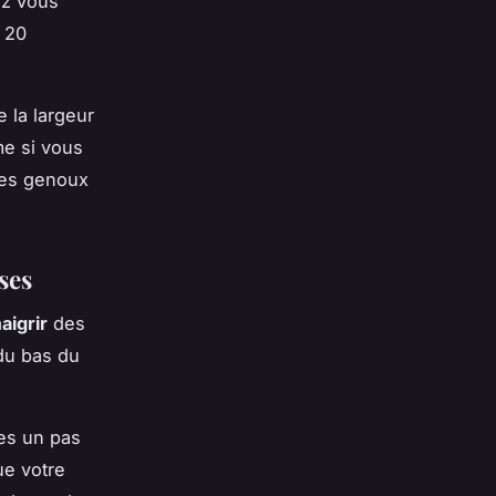
ez vous
 20
 la largeur
me si vous
les genoux
ses
aigrir
des
 du bas du
tes un pas
ue votre