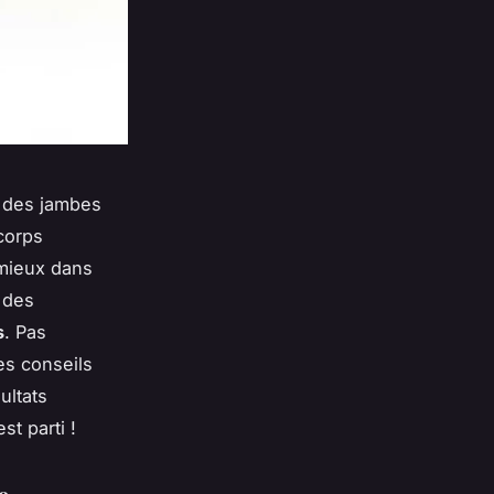
r des jambes
corps
 mieux dans
 des
s
. Pas
es conseils
ultats
t parti !